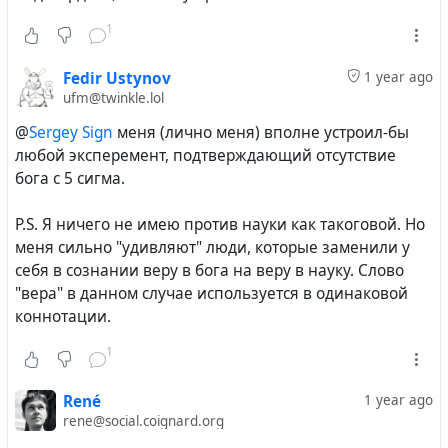
1
Fedir Ustynov
1 year ago
ufm@twinkle.lol
@
Sergey Sign
меня (лично меня) вполне устроил-бы
любой эксперемент, подтверждающий отсутствие
бога с 5 сигма.
P.S. Я ничего не имею против науки как такоговой. Но
меня сильно "удивляют" люди, которые заменили у
себя в сознании веру в бога на веру в науку. Слово
"вера" в данном случае используется в одинаковой
коннотации.
1
René
1 year ago
rene@social.coignard.org