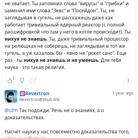
не хватает. Ты запомнил слова "вирусы" и "грибки" и
заменил ими слова "Зевс" и "Посейдон". Ты, не
заглядывая в гугель, не расскажешь даже как
работает тривиальный ядерный реактор (с полной
расшифровкой что там у него в котле происходит). Ты
нихуя не знаешь
. Ты, даже тривиальный процессор
на релюшках не соберёшь, не заглядывая в тот-же
гугель, а уж казалось-бы - явно не "рокет санс". Еще
раз - ты
нихуя не знаешь и не умеешь
. Для тебя
наука - это такая религия.
1
2
⚛️Revertron
1 year ago
Revertron@zhub.link
@ufm
Так подожди. Речь не о знаниях, а о
доказательствах.
Насчёт науки у нас повсеместно доказательства того,