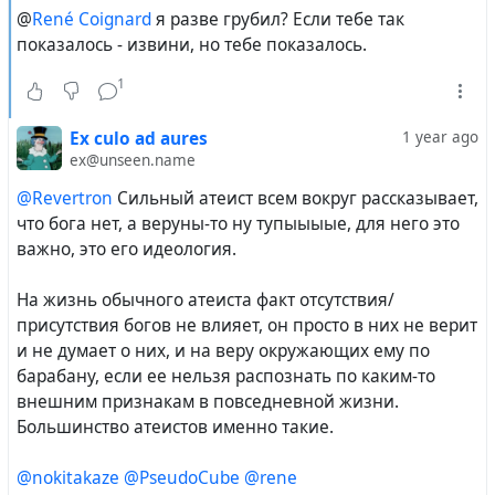
@
René Coignard
я разве грубил? Если тебе так
показалось - извини, но тебе показалось.
1
Ex culo ad aures
1 year ago
ex@unseen.name
@Revertron
Сильный атеист всем вокруг рассказывает,
что бога нет, а веруны-то ну тупыыыые, для него это
важно, это его идеология.
На жизнь обычного атеиста факт отсутствия/
присутствия богов не влияет, он просто в них не верит
и не думает о них, и на веру окружающих ему по
барабану, если ее нельзя распознать по каким-то
внешним признакам в повседневной жизни.
Большинство атеистов именно такие.
@nokitakaze
@PseudoCube
@rene