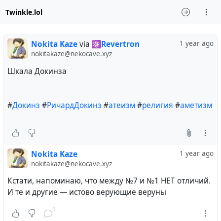
Twinkle.lol
Nokita Kaze
via
⚛️Revertron
1 year ago
nokitakaze@nekocave.xyz
Шкала Докинза
#
Докинз
#
РичардДокинз
#
атеизм
#
религия
#
аметизм
Nokita Kaze
1 year ago
nokitakaze@nekocave.xyz
Кстати, напоминаю, что между №7 и №1 НЕТ отличий.
И те и другие — истово верующие веруны
1