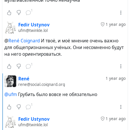
мультивселенной точно ненаучна
1
Fedir Ustynov
1 year ago
ufm@twinkle.lol
@
René Coignard
И твоё, и моё мнение очень важно
для общепризнанных учёных. Они несомненно будут
на него ориентироваться.
1
René
1 year ago
rene@social.coignard.org
@ufm
Грубить было вовсе не обязательно
1
Fedir Ustynov
1 year ago
ufm@twinkle.lol