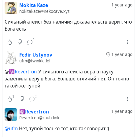
Nokita Kaze
1 year ago
nokitakaze@nekocave.xyz
Сильный атеист без наличия доказательств верит, что
Бога есть
2
Fedir Ustynov
1 year ago
ufm@twinkle.lol
@
⚛️Revertron
У сильного атеиста вера в науку
заменила веру в бога. Больше отличий нет. Он точно
такой-же тупой.
1
2
⚛️Revertron
1 year ago
Revertron@zhub.link
@ufm
Нет, тупой только тот, кто так говорит :(