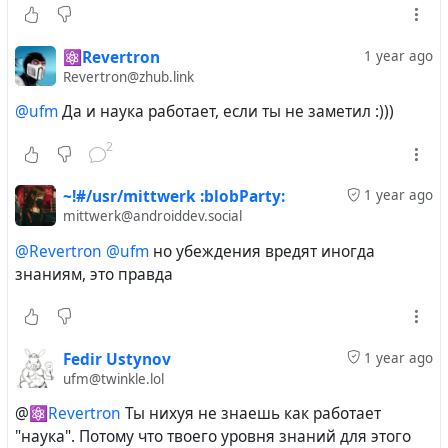
⚛️Revertron
1 year ago
Revertron@zhub.link
@ufm
Да и наука работает, если ты не заметил :)))
2
~!#/usr/mittwerk :blobParty:
1 year ago
mittwerk@androiddev.social
@Revertron
@ufm
но убеждения вредят иногда
знаниям, это правда
Fedir Ustynov
1 year ago
ufm@twinkle.lol
@
⚛️Revertron
Ты нихуя не знаешь как работает
"наука". Потому что твоего уровня знаний для этого