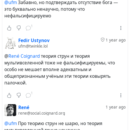
@ufm
Забавно, но подтверждать отсутствие бога —
это буквально ненаучно, потому что
нефальсифицируемо
1
Fedir Ustynov
1 year ago
ufm@twinkle.lol
@
René Coignard
теория струн и теория
мультивселенной тоже не фальсифицируемы, что
особо не мешает вполне адекватным и
общепризнанным учёным эти теории ковырять
палочкой.
1
René
1 year ago
rene@social.coignard.org
@ufm
Про теорию струн не шарю, но теория