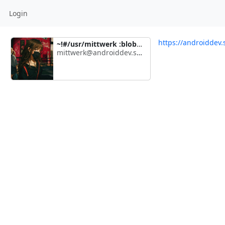
Login
https://androiddev.
~!#/usr/mittwerk :blobParty:
mittwerk@androiddev.social