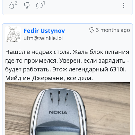
2
1
3 months ago
Fedir Ustynov
ufm@twinkle.lol
Нашёл в недрах стола. Жаль блок питания
где-то проимелся. Уверен, если зарядить -
будет работать. Этож легендарный 6310i.
Мейд ин Джёрмани, все дела.