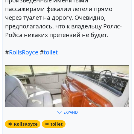
произведенные именитыми
пассажирами фекалии летели прямо
через туалет на дорогу. Очевидно,
предполагалось, что к владельцу Роллс-
Ройса никаких претензий не будет.
#
RollsRoyce
#
toilet
EXPAND
RollsRoyce
toilet