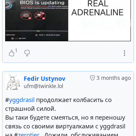
1
3 months ago
Fedir Ustynov
ufm@twinkle.lol
#
yggdrasil
продолжает колбасить со
страшной силой.
Вы таки будете смеяться, но я переношу
связь со своими виртуалками с yggdrasil
на #
zerotier
. Дожили, обслуживанием