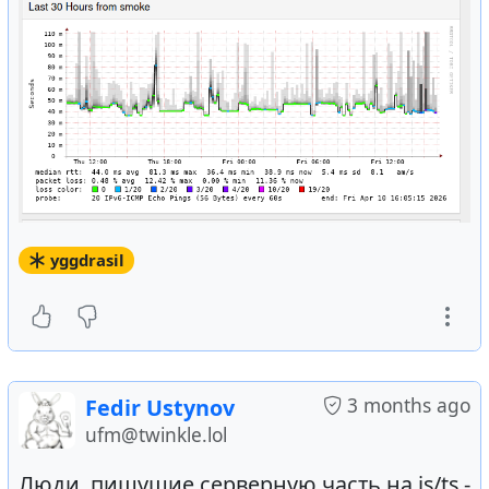
yggdrasil
3 months ago
Fedir Ustynov
ufm@twinkle.lol
Люди, пишущие серверную часть на js/ts -