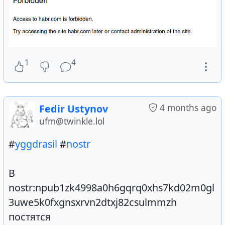
1
4
4 months ago
Fedir Ustynov
ufm@twinkle.lol
#
yggdrasil
#
nostr
В
nostr:npub1zk4998a0h6gqrq0xhs7kd02m0gl
3uwe5k0fxgnsxrvn2dtxj82csulmmzh
постятся