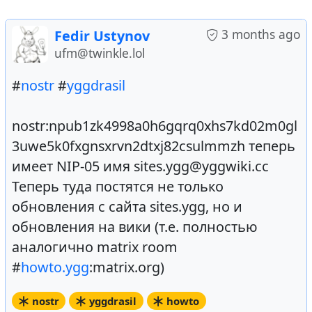
3 months ago
Fedir Ustynov
ufm@twinkle.lol
#
nostr
#
yggdrasil
nostr:npub1zk4998a0h6gqrq0xhs7kd02m0gl
3uwe5k0fxgnsxrvn2dtxj82csulmmzh теперь
имеет NIP-05 имя sites.ygg@yggwiki.cc
Теперь туда постятся не только
обновления с сайта sites.ygg, но и
обновления на вики (т.е. полностью
аналогично matrix room
#
howto.ygg
:matrix.org)
nostr
yggdrasil
howto