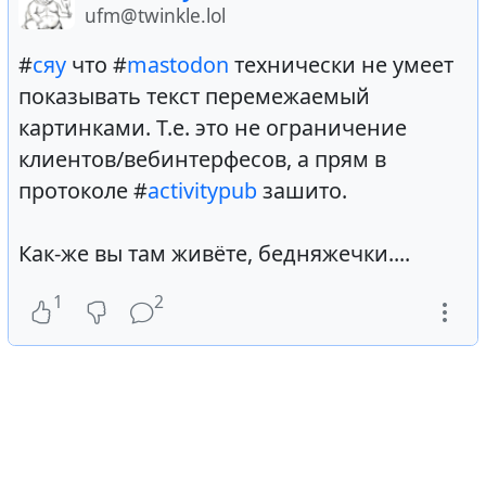
ufm@twinkle.lol
#
сяу
что #
mastodon
технически не умеет
показывать текст перемежаемый
картинками. Т.е. это не ограничение
клиентов/вебинтерфесов, а прям в
протоколе #
activitypub
зашито.
Как-же вы там живёте, бедняжечки....
1
2