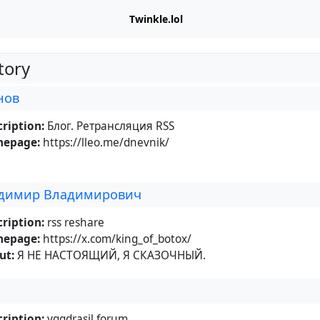
Twinkle.lol
tory
нов
ription:
Блог. Ретрансляция RSS
epage:
https://lleo.me/dnevnik/
адимир Владимирович
ription:
rss reshare
epage:
https://x.com/king_of_botox/
ut:
Я НЕ НАСТОЯЩИЙ, Я СКАЗОЧНЫЙ.
ription:
yggdrasil forum