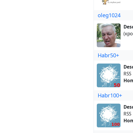
oleg1024
Desc
(кро
Habr50+
Desc
RSS
Hom
Habr100+
Desc
RSS
Hom