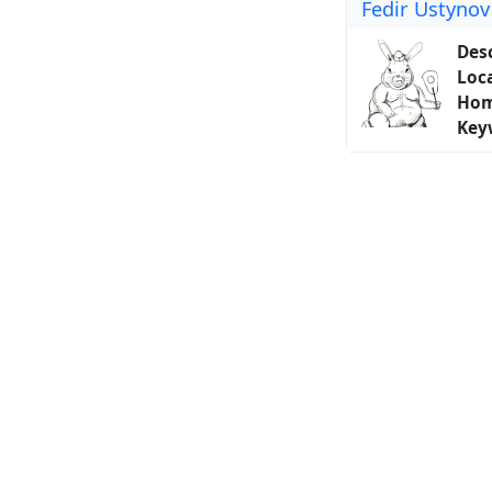
Fedir Ustynov
Desc
Loca
Hom
Key