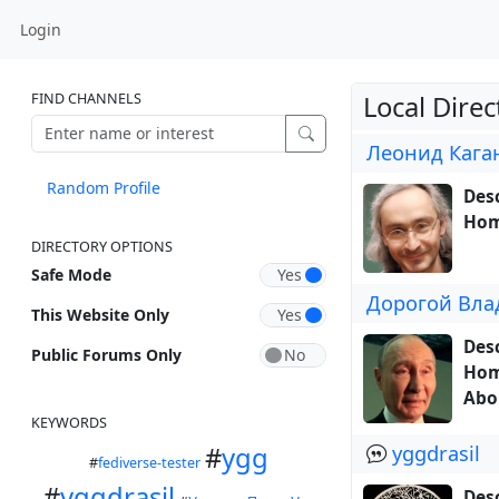
Login
FIND CHANNELS
Local Direc
Леонид Кага
Random Profile
Desc
Hom
DIRECTORY OPTIONS
Safe Mode
Дорогой Вл
This Website Only
Desc
Public Forums Only
Hom
Abo
KEYWORDS
#
ygg
yggdrasil
#
fediverse-tester
#
yggdrasil
Desc