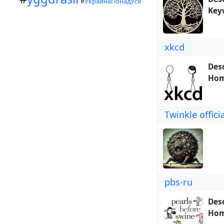
#
УкраинаПонадУсе
Key
xkcd
Desc
Hom
Twinkle offici
pbs-ru
Desc
Hom