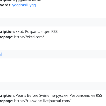
words:
yggdrasil
,
ygg
ription:
xkcd. Ретрансляция RSS
epage:
https://xkcd.com/
al
ription:
Pearls Before Swine по-русски. Ретрансляция RSS
epage:
https://ru-swine.livejournal.com/