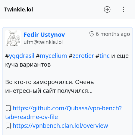
Twinkle.lol
6 months ago
Fedir Ustynov
ufm@twinkle.lol
#
yggdrasil
#
mycelium
#
zerotier
#
tinc
и еще
куча вариантов
Во кто-то заморочился. Очень
инетресный сайт получился...
https://github.com/Qubasa/vpn-bench?
tab=readme-ov-file
https://vpnbench.clan.lol/overview