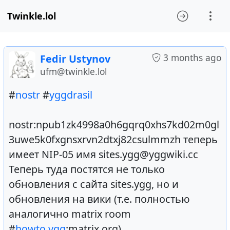
Twinkle.lol
3 months ago
Fedir Ustynov
ufm@twinkle.lol
#
nostr
#
yggdrasil
nostr:npub1zk4998a0h6gqrq0xhs7kd02m0gl
3uwe5k0fxgnsxrvn2dtxj82csulmmzh теперь
имеет NIP-05 имя sites.ygg@yggwiki.cc
Теперь туда постятся не только
обновления с сайта sites.ygg, но и
обновления на вики (т.е. полностью
аналогично matrix room
#
howto.ygg
:matrix.org)