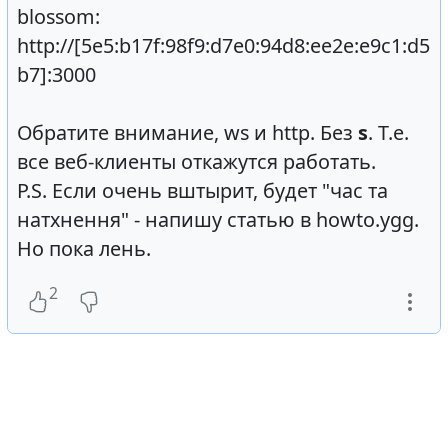
blossom:
http://[5e5:b17f:98f9:d7e0:94d8:ee2e:e9c1:d5
b7]:3000
Обратите внимание, ws и http. Без
s
. Т.е.
все веб-клиенты откажутся работать.
P.S. Если очень вштырит, будет "час та
натхнення" - напишу статью в howto.ygg.
Но пока лень.
2