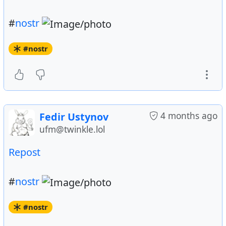
#
nostr
#nostr
4 months ago
Fedir Ustynov
ufm@twinkle.lol
Repost
#
nostr
#nostr