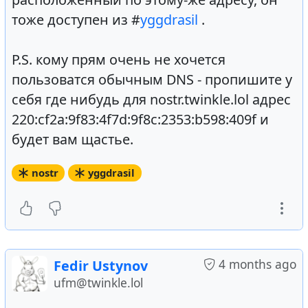
тоже доступен из #
yggdrasil
.
P.S. кому прям очень не хочется
пользоватся обычным DNS - пропишите у
себя где нибудь для nostr.twinkle.lol адрес
220:cf2a:9f83:4f7d:9f8c:2353:b598:409f и
будет вам щастье.
nostr
yggdrasil
4 months ago
Fedir Ustynov
ufm@twinkle.lol