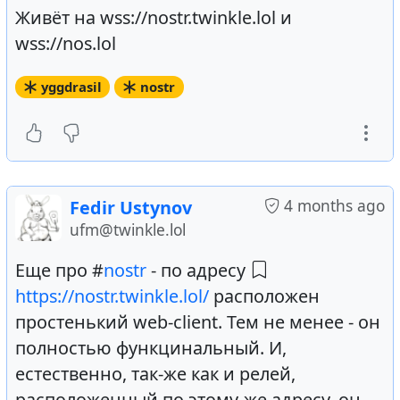
Живёт на wss://nostr.twinkle.lol и
wss://nos.lol
yggdrasil
nostr
4 months ago
Fedir Ustynov
ufm@twinkle.lol
Еще про #
nostr
- по адресу
https://nostr.twinkle.lol/
расположен
простенький web-client. Тем не менее - он
полностью функцинальный. И,
естественно, так-же как и релей,
расположенный по этому-же адресу, он