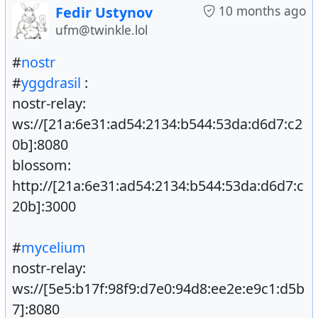
10 months ago
Fedir Ustynov
ufm@twinkle.lol
#
nostr
#
yggdrasil
:
nostr-relay:
ws://[21a:6e31:ad54:2134:b544:53da:d6d7:c2
0b]:8080
blossom:
http://[21a:6e31:ad54:2134:b544:53da:d6d7:c
20b]:3000
#
mycelium
nostr-relay:
ws://[5e5:b17f:98f9:d7e0:94d8:ee2e:e9c1:d5b
7]:8080