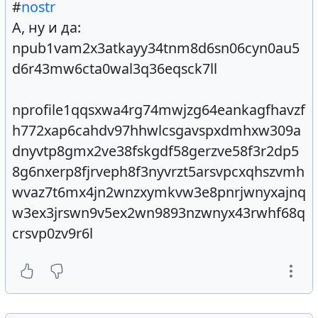
#
nostr
А, ну и да:
npub1vam2x3atkayy34tnm8d6sn06cyn0au5
d6r43mw6cta0wal3q36eqsck7ll
nprofile1qqsxwa4rg74mwjzg64eankagfhavzf
h772xap6cahdv97hhwlcsgavspxdmhxw309a
dnyvtp8gmx2ve38fskgdf58gerzve58f3r2dp5
8g6nxerp8fjrveph8f3nyvrzt5arsvpcxqhszvmh
wvaz7t6mx4jn2wnzxymkvw3e8pnrjwnyxajnq
w3ex3jrswn9v5ex2wn9893nzwnyx43rwhf68q
crsvp0zv9r6l