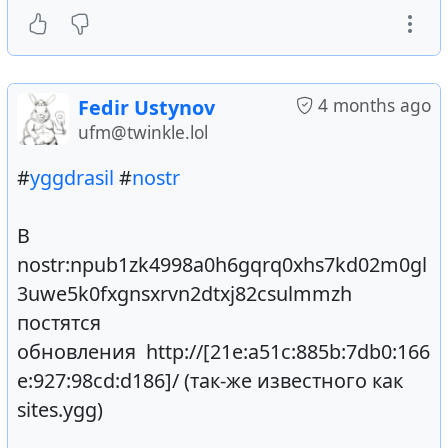
4 months ago
Fedir Ustynov
ufm@twinkle.lol
#
yggdrasil
#
nostr
В
nostr:npub1zk4998a0h6gqrq0xhs7kd02m0gl
3uwe5k0fxgnsxrvn2dtxj82csulmmzh
постятся
обновления http://[21e:a51c:885b:7db0:166
e:927:98cd:d186]/ (так-же известного как
sites.ygg)