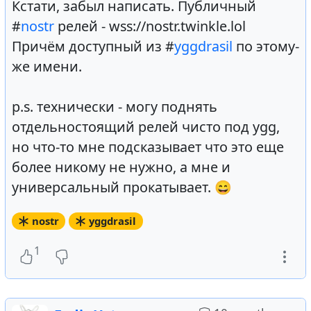
Кстати, забыл написать. Публичный
#
nostr
релей - wss://nostr.twinkle.lol
Причём доступный из #
yggdrasil
по этому-
же имени.
p.s. технически - могу поднять
отдельностоящий релей чисто под ygg,
но что-то мне подсказывает что это еще
более никому не нужно, а мне и
универсальный прокатывает. 😄
nostr
yggdrasil
1